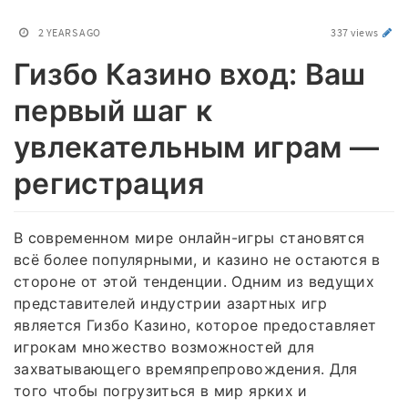
2 YEARS AGO
337 views
Гизбо Казино вход: Ваш
первый шаг к
увлекательным играм —
регистрация
В современном мире онлайн-игры становятся
всё более популярными, и казино не остаются в
стороне от этой тенденции. Одним из ведущих
представителей индустрии азартных игр
является Гизбо Казино, которое предоставляет
игрокам множество возможностей для
захватывающего времяпрепровождения. Для
того чтобы погрузиться в мир ярких и