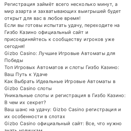
Регистрация займёт всего несколько минут, а
мир азарта и захватывающих выигрышей будет
открыт для вас в любое время!
Если вы готовы испытать удачу, переходите на
Гизбо Казино официальный сайт и
присоединяйтесь к сообществу игроков уже
сегодня!
Gizbo Casino: Лучшие Игровые Автоматы для
Победы
Топ Игровых Автоматов и слоты Гизбо Казино:
Ваш Путь к Удаче
Как Выбрать Идеальные Игровые Автоматы в
Gizbo Casino слоты
Уникальные слоты и регистрация в Гизбо Казино:
В чем их секрет?
Ваш шанс на удачу: Gizbo Casino регистрация и
их особенности в слотах
Gizbo Casino официальный сайт: Все, что нужно
знать новичкам