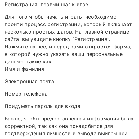
Регистрация: первый шаг к игре
Для того чтобы начать играть, необходимо
пройти процесс регистрации, который включает
несколько простых шагов. На главной странице
сайта, вы увидите кнопку “Регистрация”.
Нажмите на неё, и перед вами откроется форма,
в которой нужно указать ваши персональные
данные, такие как:
Имя и фамилия
Электронная почта
Номер телефона
Придумать пароль для входа
Важно, чтобы предоставленная информация была
корректной, так как она понадобится для
подтверждения личности и вывода выигрышей.